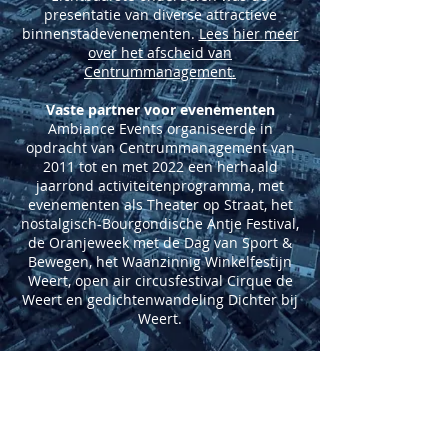
presentatie van diverse attractieve
binnenstadevenementen.
Lees hier meer
over het afscheid van
Centrummanagement.
Vaste partner voor evenementen
Ambiance Events organiseerde in
opdracht van Centrummanagement van
2011 tot en met 2022 een herhaald
jaarrond activiteitenprogramma, met
evenementen als Theater op Straat, het
nostalgisch-Bourgondische Antje Festival,
de Oranjeweek met de Dag van Sport &
Bewegen, het Waanzinnig Winkelfestijn
Weert, open air circusfestival Cirque de
Weert en gedichtenwandeling Dichter bij
Weert.
Meer informatie over de organisatie van
publieksevenementen en
promotiecampagnes? Van harte welkom
bij Ambiance Events!