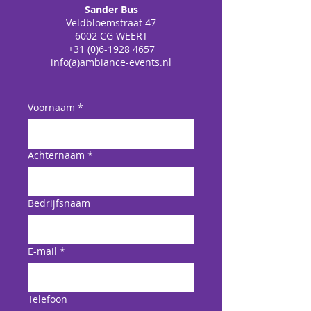
Sander Bus
Veldbloemstraat 47
6002 CG WEERT
+31 (0)6-1928 4657
info(a)ambiance-events.nl
Voornaam
*
Achternaam
*
Bedrijfsnaam
E-mail
*
Telefoon